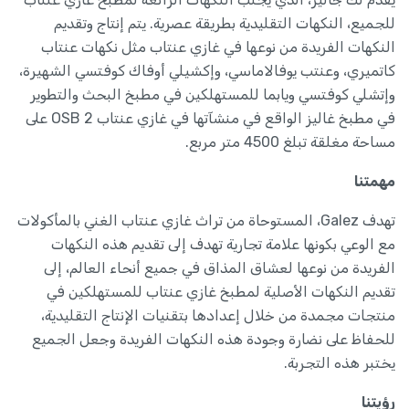
للجميع، النكهات التقليدية بطريقة عصرية. يتم إنتاج وتقديم
النكهات الفريدة من نوعها في غازي عنتاب مثل نكهات عنتاب
كاتميري، وعنتب يوفالاماسي، وإكشيلي أوفاك كوفتسي الشهيرة،
وإتشلي كوفتسي ويابما للمستهلكين في مطبخ البحث والتطوير
في مطبخ غاليز الواقع في منشآتها في غازي عنتاب 2 OSB على
مساحة مغلقة تبلغ 4500 متر مربع.
مهمتنا
تهدف Galez، المستوحاة من تراث غازي عنتاب الغني بالمأكولات
مع الوعي بكونها علامة تجارية تهدف إلى تقديم هذه النكهات
الفريدة من نوعها لعشاق المذاق في جميع أنحاء العالم، إلى
تقديم النكهات الأصلية لمطبخ غازي عنتاب للمستهلكين في
منتجات مجمدة من خلال إعدادها بتقنيات الإنتاج التقليدية،
للحفاظ على نضارة وجودة هذه النكهات الفريدة وجعل الجميع
يختبر هذه التجربة.
رؤيتنا