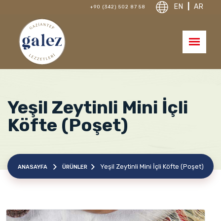
EN
|
AR
+90 (342) 502 87 58
Yeşil Zeytinli Mini İçli
Köfte (Poşet)
Yeşil Zeytinli Mini İçli Köfte (Poşet)
ANASAYFA
ÜRÜNLER