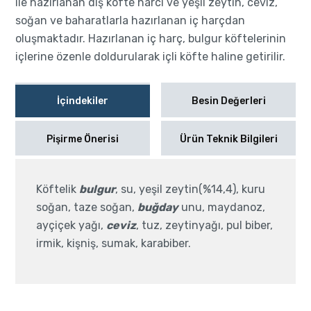
ile hazırlanan dış köfte harcı ve yeşil zeytin, ceviz,
soğan ve baharatlarla hazırlanan iç harçdan
oluşmaktadır. Hazırlanan iç harç, bulgur köftelerinin
içlerine özenle doldurularak içli köfte haline getirilir.
İçindekiler
Besin Değerleri
Pişirme Önerisi
Ürün Teknik Bilgileri
Köftelik
bulgur
, su, yeşil zeytin(%14,4), kuru
soğan, taze soğan,
buğday
unu, maydanoz,
ayçiçek yağı,
ceviz
, tuz, zeytinyağı, pul biber,
irmik, kişniş, sumak, karabiber.