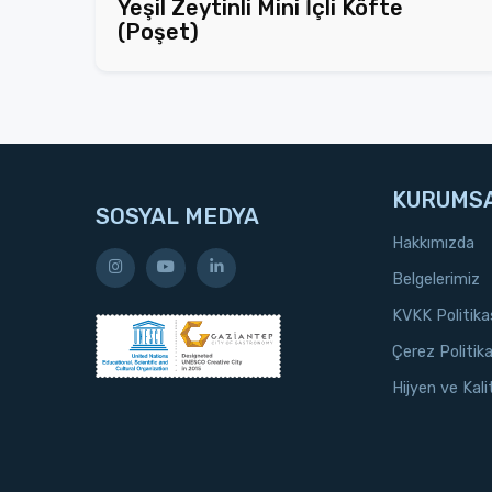
Yeşil Zeytinli Mini İçli Köfte
(Poşet)
KURUMS
SOSYAL MEDYA
Hakkımızda
Belgelerimiz
KVKK Politika
Çerez Politika
Hijyen ve Kali