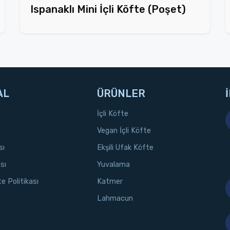
Ispanaklı Mini İçli Köfte (Poşet)
AL
ÜRÜNLER
İçli Köfte
Vegan İçli Köfte
sı
Ekşili Ufak Köfte
sı
Yuvalama
te Politikası
Katmer
Lahmacun