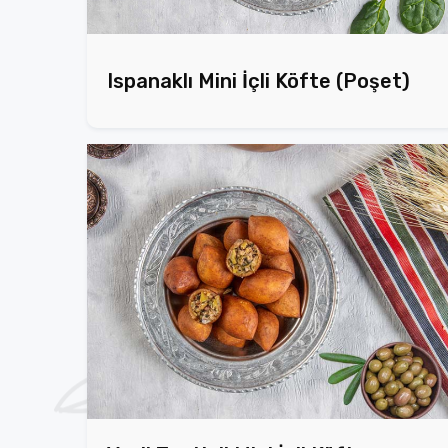
Ispanaklı Mini İçli Köfte (Poşet)