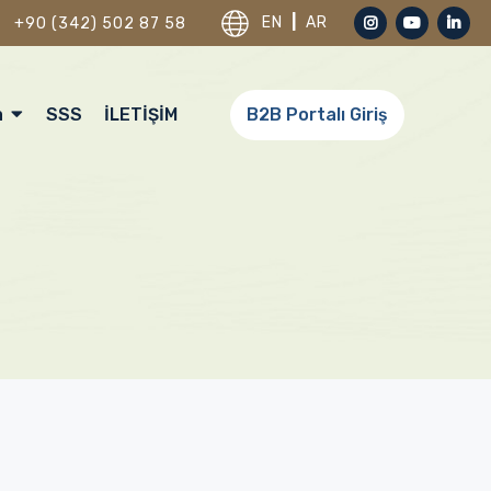
EN
|
AR
+90 (342) 502 87 58
a
SSS
İLETİŞİM
B2B Portalı Giriş