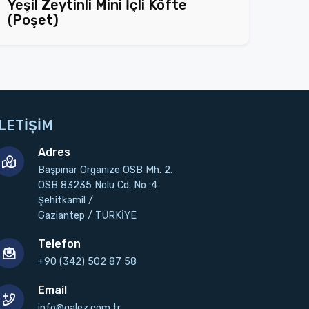
Yeşil Zeytinli Mini İçli Köfte
(Poşet)
İLETİŞİM
Adres
Başpınar Organize OSB Mh. 2.
OSB 83235 Nolu Cd. No :4
Şehitkamil /
Gaziantep / TÜRKİYE
Telefon
+90 (342) 502 87 58
Email
info@galez.com.tr